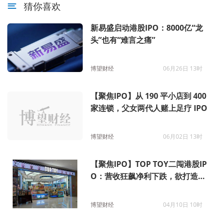
猜你喜欢
新易盛启动港股IPO：8000亿“龙
头”也有“难言之痛”
博望财经
06月26日 13时
【聚焦IPO】从 190 平小店到 400
家连锁，父女两代人赌上足疗 IPO
博望财经
06月02日 13时
【聚焦IPO】TOP TOY二闯港股IP
O：营收狂飙净利下跌，欲打造全
球化潮玩品牌
博望财经
04月10日 10时