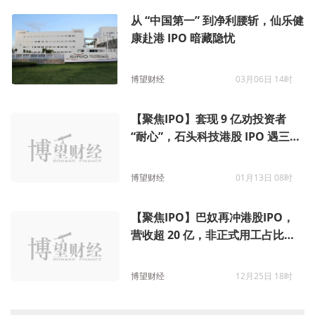
从 “中国第一” 到净利腰斩，仙乐健
康赴港 IPO 暗藏隐忧
博望财经
03月06日 14时
【聚焦IPO】套现 9 亿劝投资者
“耐心”，石头科技港股 IPO 遇三重
劫：增收不增利、转型遇阻、信任
危机
博望财经
01月13日 08时
【聚焦IPO】巴奴再冲港股IPO，
营收超 20 亿，非正式用工占比超8
成引关注
博望财经
12月25日 18时