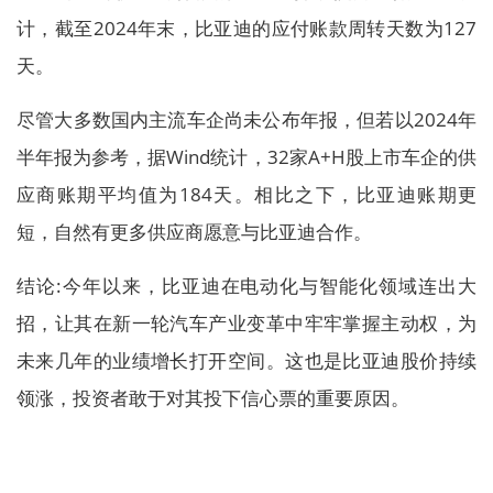
计，截至2024年末，比亚迪的应付账款周转天数为127
天。
尽管大多数国内主流车企尚未公布年报，但若以2024年
半年报为参考，据Wind统计，32家A+H股上市车企的供
应商账期平均值为184天。相比之下，比亚迪账期更
短，自然有更多供应商愿意与比亚迪合作。
结论:今年以来，比亚迪在电动化与智能化领域连出大
招，让其在新一轮汽车产业变革中牢牢掌握主动权，为
未来几年的业绩增长打开空间。这也是比亚迪股价持续
领涨，投资者敢于对其投下信心票的重要原因。