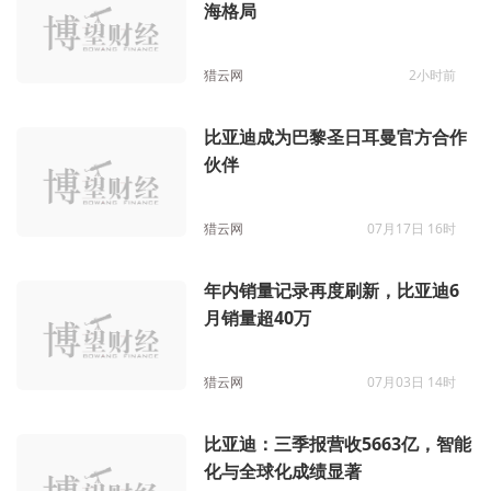
海格局
猎云网
2小时前
比亚迪成为巴黎圣日耳曼官方合作
伙伴
猎云网
07月17日 16时
年内销量记录再度刷新，比亚迪6
月销量超40万
猎云网
07月03日 14时
比亚迪：三季报营收5663亿，智能
化与全球化成绩显著