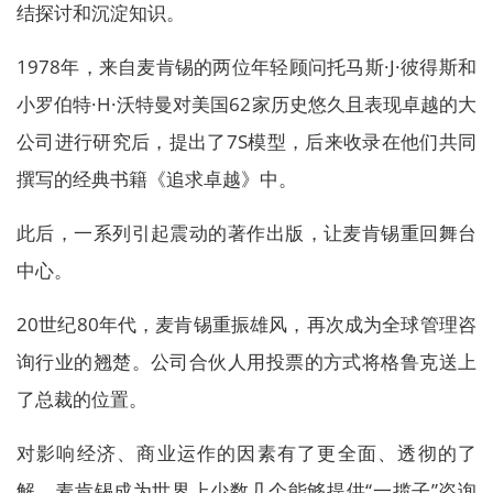
结探讨和沉淀知识。
1978年，来自麦肯锡的两位年轻顾问托马斯·J·彼得斯和
小罗伯特·H·沃特曼对美国62家历史悠久且表现卓越的大
公司进行研究后，提出了7S模型，后来收录在他们共同
撰写的经典书籍《追求卓越》中。
此后，一系列引起震动的著作出版，让麦肯锡重回舞台
中心。
20世纪80年代，麦肯锡重振雄风，再次成为全球管理咨
询行业的翘楚。公司合伙人用投票的方式将格鲁克送上
了总裁的位置。
对影响经济、商业运作的因素有了更全面、透彻的了
解，麦肯锡成为世界上少数几个能够提供“一揽子”咨询