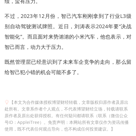
绩，蛮有压力。
不过，2023年12月份，智己汽车刚刚拿到了行业L3级
别自动驾驶测试牌照。近日，刘涛表示2024年要“决战
智能化”。而且面对来势汹汹的小米汽车，他也表示，对
智己而言，动力大于压力。
既然管理层已经意识到了未来车企竞争的走向，那么留
给智己犯小错的机会可能不多了。
【本文为合作媒体授权博望财经转载，文章版权归原作者及原出
处所有。文章系作者个人观点，不代表博望财经立场，转载请联系
原作者及原出处获得授权。有任何疑问都请联系（联系（微信公众
号ID：AppleiTree）。免责声明：本网站所有文章仅作为资讯传播
使用，既不代表任何观点导向，也不构成任何投资建议。】