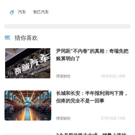
汽车
智己汽车
猜你喜欢
尹同跃"不内卷"的真相：奇瑞先把
账算明白了
博望财经
08月05日 10时
长城和长安：半年报利润均下滑，
但疼的完全不是一回事
博望财经
07月16日 11时