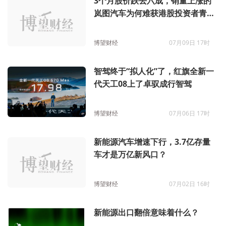
3个月股价跌去六成，销量上涨的
岚图汽车为何难获港股投资者青
睐？
博望财经
07月09日 17时
智驾终于“拟人化”了，红旗全新一
代天工08上了卓驭成行智驾
博望财经
07月06日 17时
新能源汽车增速下行，3.7亿存量
车才是万亿新风口？
博望财经
07月02日 16时
新能源出口翻倍意味着什么？