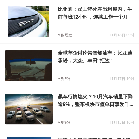
比亚迪：员工猝死在出租屋内，生
前每班12小时，连续工作一个月
AI财经社
11月18日 09时
全球车企讨论禁售燃油车：比亚迪
承诺，大众、丰田“拒签”
AI财经社
11月17日 10时
飙车行情熄火？10月汽车销量下降
逾9%，整车板块市值单日蒸发千
亿
AI财经社
11月15日 16时