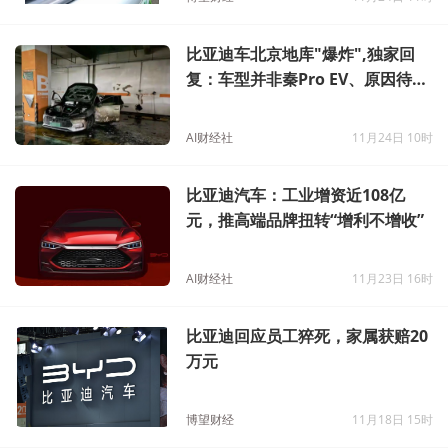
比亚迪车北京地库"爆炸",独家回
复：车型并非秦Pro EV、原因待调
查
AI财经社
11月24日 10时
比亚迪汽车：工业增资近108亿
元，推高端品牌扭转“增利不增收”
AI财经社
11月23日 16时
比亚迪回应员工猝死，家属获赔20
万元
博望财经
11月18日 15时