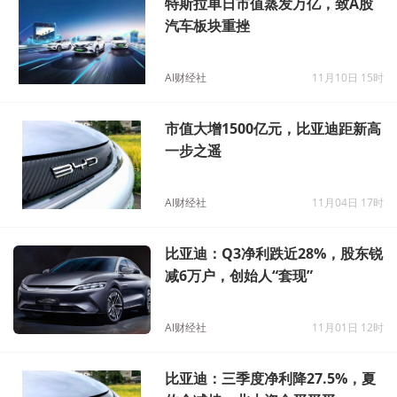
特斯拉单日市值蒸发万亿，致A股
汽车板块重挫
AI财经社
11月10日 15时
市值大增1500亿元，比亚迪距新高
一步之遥
AI财经社
11月04日 17时
比亚迪：Q3净利跌近28%，股东锐
减6万户，创始人“套现”
AI财经社
11月01日 12时
比亚迪：三季度净利降27.5%，夏