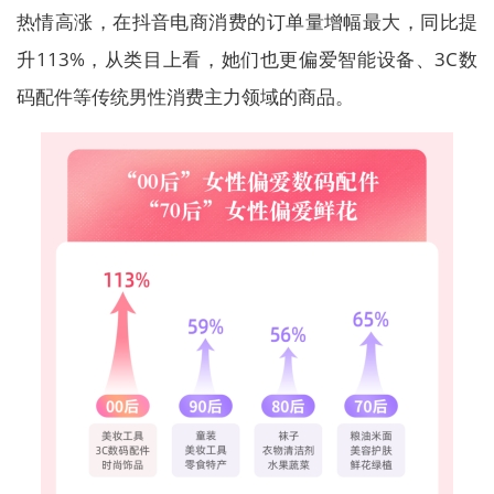
热情高涨，在抖音电商消费的订单量增幅最大，同比提
升113%，从类目上看，她们也更偏爱智能设备、3C数
码配件等传统男性消费主力领域的商品。