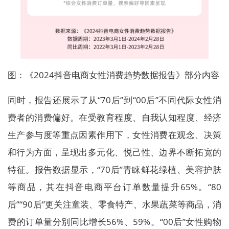
图：《2024抖音电商女性消费趋势数据报告》部分内容
同时，报告还展示了从“70后”到“00后”不同代际女性消
费者的消费偏好。在受教育程度、自我认知程度、经济
生产参与度等重点因素作用下，女性消费在观念、决策
和行为方面，呈现出多元化、悦己性、边界不断拓宽的
特征。报告数据显示，“70后”青睐鲜花绿植、美容护肤
等商品，其在抖音电商平台订单数量提升65%。“80
后”“90后”更关注童装、零食特产、水果蔬菜等商品，消
费的订单量分别同比增长56%、59%。“00后”女性购物