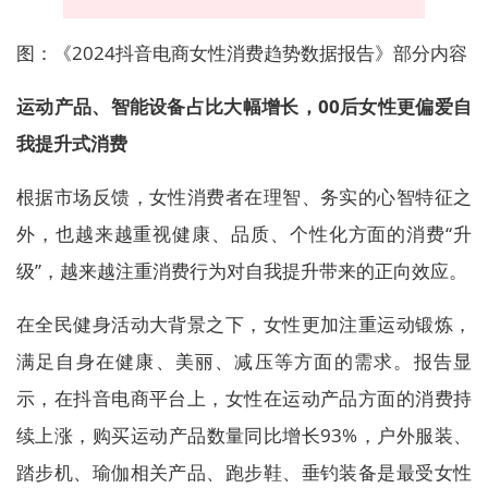
图：《2024抖音电商女性消费趋势数据报告》部分内容
运动产品、智能设备占比大幅增长，
00后女性更偏爱自
我提升式消费
根据市场反馈，女性消费者在理智、务实的心智特征之
外，也越来越重视健康、品质、个性化方面的消费“升
级”，越来越注重消费行为对自我提升带来的正向效应。
在全民健身活动大背景之下，女性更加注重运动锻炼，
满足自身在健康、美丽、减压等方面的需求。报告显
示，在抖音电商平台上，女性在运动产品方面的消费持
续上涨，购买运动产品数量同比增长93%，户外服装、
踏步机、瑜伽相关产品、跑步鞋、垂钓装备是最受女性