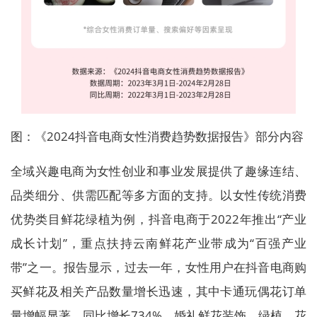
图：《2024抖音电商女性消费趋势数据报告》部分内容
全域兴趣电商为女性创业和事业发展提供了趣缘连结、
品类细分、供需匹配等多方面的支持。以女性传统消费
优势类目鲜花绿植为例，抖音电商于2022年推出“产业
成长计划”，重点扶持云南鲜花产业带成为“百强产业
带”之一。报告显示，过去一年，女性用户在抖音电商购
买鲜花及相关产品数量增长迅速，其中卡通玩偶花订单
量增幅显著，同比增长734%，婚礼鲜花装饰、绿植、花