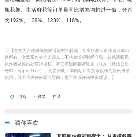
瓶花架、生活鲜花等订单量同比增幅均超过一倍，分别
为192%、128%、123%、118%。
【本文为合作媒体授权博望财经转载，文章版权归原作者及原出
处所有。文章系作者个人观点，不代表博望财经立场，转载请联系
原作者及原出处获得授权。有任何疑问都请联系（联系（微信公众
号ID：AppleiTree）。免责声明：本网站所有文章仅作为资讯传播
使用，既不代表任何观点导向，也不构成任何投资建议。】
电商
互联网
抖音
猜你喜欢
互联网估值逻辑变天： 从规模叙事