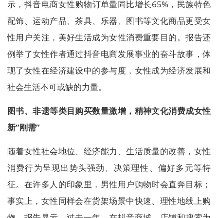
示，抖音电商女性购物订单量同比增长65%，民族特色
配饰、运动产品、茶具、乐器、图书等文化商品更受女
性用户关注，美好生活成为女性消费重要目的。报告还
例举了女性作者通过抖音电商发展事业的奋斗故事，体
现了女性在经济建设中的参与度，女性成为经济发展和
社会生活不可或缺的力量。
图书、非遗等类目购买数量激增，精神文化消费成女性
新
“刚需”
随着女性社会地位、经济能力、生活质量的改善，女性
消费行为呈现出势头强劲、决策理性、偏好多元等特
征。在许多人的印象里，男性用户购物时会直奔目标；
事实上，女性同样会在货架场景中快速、理性地线上购
物。报告显示，过去一年，在抖音商城、店铺和搜索为