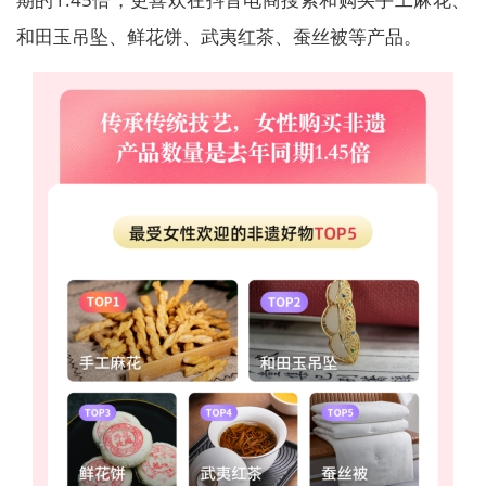
和田玉吊坠、鲜花饼、武夷红茶、蚕丝被等产品。